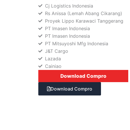
Cj Logistics Indonesia
Rs Anissa (Lemah Abang Cikarang)
Proyek Lippo Karawaci Tanggerang
PT Imasen Indonesia
PT Imasen Indonesia
PT Mitsuyoshi Mfg Indonesia
J&T Cargo
Lazada
Cainiao
Download Compro
Download Compro