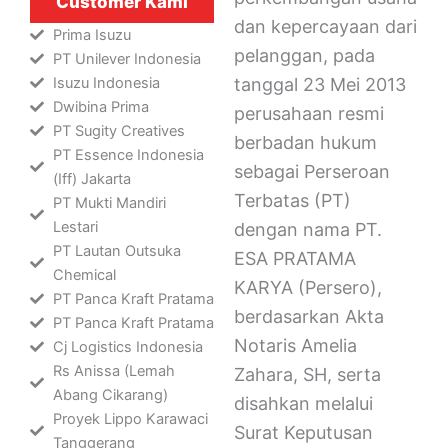
Customer Kami
dan kepercayaan dari
Prima Isuzu
pelanggan, pada
PT Unilever Indonesia
Isuzu Indonesia
tanggal 23 Mei 2013
Dwibina Prima
perusahaan resmi
PT Sugity Creatives
berbadan hukum
PT Essence Indonesia
sebagai Perseroan
(Iff) Jakarta
Terbatas (PT)
PT Mukti Mandiri
Lestari
dengan nama PT.
PT Lautan Outsuka
ESA PRATAMA
Chemical
KARYA (Persero),
PT Panca Kraft Pratama
berdasarkan Akta
PT Panca Kraft Pratama
Notaris Amelia
Cj Logistics Indonesia
Rs Anissa (Lemah
Zahara, SH, serta
Abang Cikarang)
disahkan melalui
Proyek Lippo Karawaci
Surat Keputusan
Tanggerang