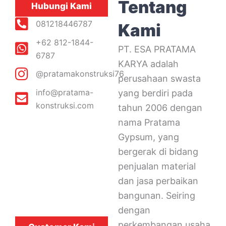
Tentang
Hubungi Kami
081218446787
Kami
+62 812-1844-
PT. ESA PRATAMA
6787
KARYA adalah
@pratamakonstruksi76
perusahaan swasta
info@pratama-
yang berdiri pada
konstruksi.com
tahun 2006 dengan
nama Pratama
Gypsum, yang
bergerak di bidang
penjualan material
dan jasa perbaikan
bangunan. Seiring
dengan
perkembangan usaha