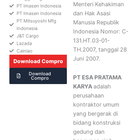
Menteri Kehakiman
PT Imasen Indonesia
dan Hak Asasi
PT Imasen Indonesia
PT Mitsuyoshi Mfg
Manusia Republik
Indonesia
Indonesia Nomor: C-
J&T Cargo
131.HT.03-01-
Lazada
TH.2007, tanggal 28
Cainiao
Juni 2007.
Download Compro
Download
PT ESA PRATAMA
Compro
KARYA
adalah
perusahaan
kontraktor umum
yang bergerak di
bidang konstruksi
gedung dan