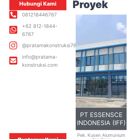
Proyek
Hubungi Kami
081218446787
+62 812-1844-
6787
@pratamakonstruksi76
info@pratama-
konstruksi.com
PT ESSENSCE
INDONESIA (IFF)
Pek. Kusen Alumunium