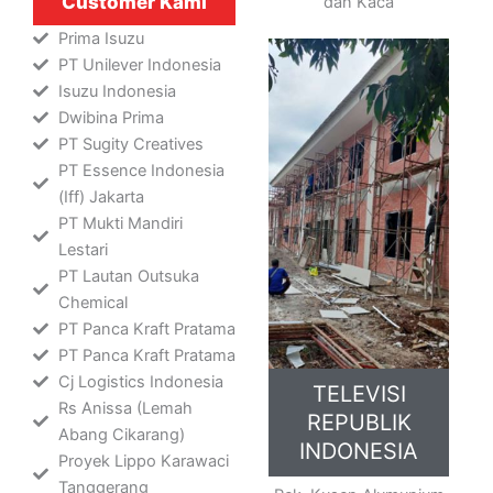
Customer Kami
dan Kaca
Prima Isuzu
PT Unilever Indonesia
Isuzu Indonesia
Dwibina Prima
PT Sugity Creatives
PT Essence Indonesia
(Iff) Jakarta
PT Mukti Mandiri
Lestari
PT Lautan Outsuka
Chemical
PT Panca Kraft Pratama
PT Panca Kraft Pratama
Cj Logistics Indonesia
TELEVISI
Rs Anissa (Lemah
REPUBLIK
Abang Cikarang)
INDONESIA
Proyek Lippo Karawaci
Tanggerang