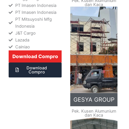
Pek. Kusen Alumunium
dan Kaca
PT Imasen Indonesia
PT Imasen Indonesia
PT Mitsuyoshi Mfg
Indonesia
J&T Cargo
Lazada
Cainiao
Download Compro
Download
Compro
GESYA GROUP
Pek. Kusen Alumunium
dan Kaca